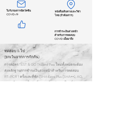
ใบรับรองการฉีดวัคซีน
หนังสือเดินทางและวีซ่า
COVID-19
ไทย (ถ้าต้องการ)
การชำระเงินล่วงหน้า
สำหรับการทดสอบ
COVID เมื่อมาถึง
ทดสอบ & ไป
(ยกเว้นจากการกักกัน)
การสมัคร TEST & GO Thailand Pass ใหม่ทั้งหมดจะต้อง
ส่งหลักฐานการชำระเงินล่วงหน้าสำหรับการทดสอบ
RT-PCR 1 ครั้งและที่พัก (SHA Extra Plus (SHA++), AQ,
OQ หรือ AHQ) ในวันที่ 1 เช่นเดียวกับการโอนที่จัด
เตรียมไว้ล่วงหน้าในวันที่ 1 ดาวน์โหลดด้านล่างเพื่อดู
แพ็คเกจ TEST & GO ของเรา
แพ็คเกจทดสอบ &amp; ไป
Fit to Fly / การทดสอบ RT-PCR
นอกจากนี้เรายังเสนอการทดสอบ Fit to Fly / RT-PCR
ใน
ราคา 3,500THB
ไม่รวมค่าขนส่งที่โรงพยาบาล